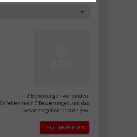
tisch anonymisiert.
esem Fall werden folgende Cookies
sonenbezogene Informationen, wie
den.
2 Bewertungen vorhanden.
d gespeichert werden
Es fehlen noch 3 Bewertungen, um das
Gesamtergebnis anzuzeigen.
JETZT BEWERTEN