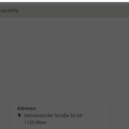
riebssystem erhoben. Die IP-Adresse der User wird automa
prache an.
n, klicken Sie bitte auf „Alle Cookies akzeptieren“. In di
n Cookies werden mit * gekennzeichnet.
 um Ihre Sitzung zu verwalten.
eCookie, trackingCookies)
itzungen hinweg zu identifizieren und speichert nicht-per
äferenz für die Zustimmung der Cookies.
ge seit dem letzten Besuch.
s ist die URL, von der Sie zu unserer Webseite verlinkt wur
ht-personenbezogene Daten über den Besuch vorübergehen
Adresse:
Hetzendorfer Straße 52-54
1120 Wien