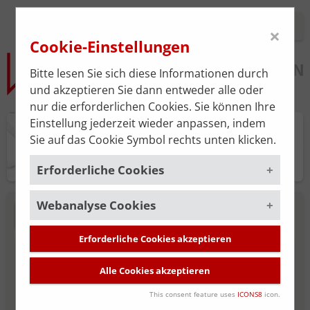
Login
×
Cookie-Einstellungen
Bitte lesen Sie sich diese Informationen durch
und akzeptieren Sie dann entweder alle oder
nur die erforderlichen Cookies. Sie können Ihre
Einstellung jederzeit wieder anpassen, indem
Praxisplan
Sie auf das Cookie Symbol rechts unten klicken.
Erforderliche Cookies
Webanalyse Cookies
Um die korrekte Funktion der Website zu
NEUE SUCHE
gewährleisten, müssen gewisse Cookies
gesetzt werden. Diese erforderlichen
Erforderliche Cookies akzeptieren
Um unsere Serviceleistung stätig zu
MITGLIED DER ÄRZTEKAMMER FÜR
Cookies sind immer aktiviert.
verbessern, verwenden wir das
Alle Cookies akzeptieren
WIEN
Webanalyse-Tool
Matomo
. Die
Cookies, die für die allgemeine
Datenerhebung ist standardmäßig
Funktionalität der Website erforderlich
This consent feature uses
ICONS8
icon.
deaktiviert und wird nur durch Ihre