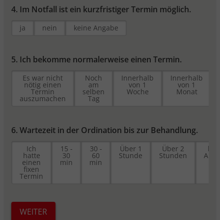
Sitzungen hinweg zu identifizieren und
4. Im Notfall ist ein kurzfristiger Termin möglich.
speichert nicht-personenbezogene
Informationen, wie z.B. die Anzahl der
ja
nein
keine Angabe
Besuche oder Tage seit dem letzten
Besuch.
_pk_ref.*
5. Ich bekomme normalerweise einen Termin.
Speicherdauer: 6 Monate
Es war nicht
Noch
Innerhalb
Innerhalb
Dient zum Speicher des Referrers. Das ist
nötig einen
am
von 1
von 1
Termin
selben
Woche
Monat
die URL, von der Sie zu unserer Webseite
auszumachen
Tag
verlinkt wurden.
_pk_ses.*, _pk_cvar.*, _pk_hsr.*
Speicherdauer: 30 Minuten
6. Wartezeit in der Ordination bis zur Behandlung.
Kurzlebige Cookies, mit denen nicht-
Ich
15 -
30 -
Über 1
Über 2
kei
personenbezogene Daten über den
hatte
30
60
Stunde
Stunden
Ang
einen
min
min
Besuch vorübergehend gespeichert
fixen
werden
Termin
WEITER