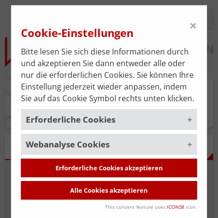
Login
×
Cookie-Einstellungen
Bitte lesen Sie sich diese Informationen durch
und akzeptieren Sie dann entweder alle oder
nur die erforderlichen Cookies. Sie können Ihre
Einstellung jederzeit wieder anpassen, indem
Praxisplan
Sie auf das Cookie Symbol rechts unten klicken.
Erforderliche Cookies
Webanalyse Cookies
Um die korrekte Funktion der Website zu
FRAGEBOGEN
gewährleisten, müssen gewisse Cookies
gesetzt werden. Diese erforderlichen
Erforderliche Cookies akzeptieren
Um unsere Serviceleistung stätig zu
Fragen 1-6 von 18
Cookies sind immer aktiviert.
verbessern, verwenden wir das
Alle Cookies akzeptieren
Webanalyse-Tool
Matomo
. Die
Cookies, die für die allgemeine
Ordination und
Datenerhebung ist standardmäßig
Funktionalität der Website erforderlich
This consent feature uses
ICONS8
icon.
deaktiviert und wird nur durch Ihre